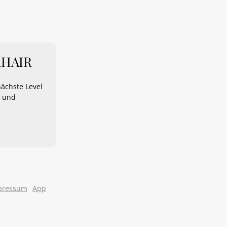
RHAIR
nächste Level
e und
pressum
App